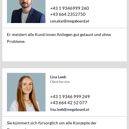
+43 1 9346999 260
+43 664 2352750
can.akar@megaboard.at
Er meistert alle Kund:innen Anliegen gut gelaunt und ohne
Probleme.
Lisa Leeb
Client Service
+43 1 9346 999 249
+43 664 42 52 077
lisa.leeb@megaboard.at
Sie kümmert sich fürsorglich um alle Konzepte der