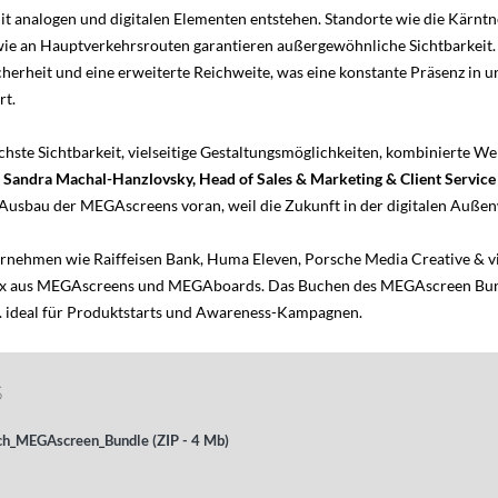
 analogen und digitalen Elementen entstehen. Standorte wie die Kärntn
wie an Hauptverkehrsrouten garantieren außergewöhnliche Sichtbarkei
cherheit und eine erweiterte Reichweite, was eine konstante Präsenz in 
rt.
chste Sichtbarkeit, vielseitige Gestaltungsmöglichkeiten, kombinierte W
.
Sandra Machal-Hanzlovsky, Head of Sales & Marketing & Client Ser
n Ausbau der MEGAscreens voran, weil die Zukunft in der digitalen Außen
rnehmen wie Raiffeisen Bank, Huma Eleven, Porsche Media Creative & vi
Mix aus MEGAscreens und MEGAboards. Das Buchen des MEGAscreen Bun
. ideal für Produktstarts und Awareness-Kampagnen.
S
_MEGAscreen_Bundle (ZIP - 4 Mb)