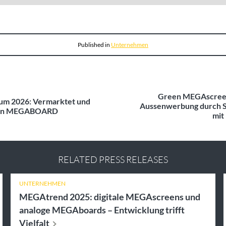
Published in
Unternehmen
Green MEGAscreen
um 2026: Vermarktet und
Aussenwerbung durch 
 von MEGABOARD
mi
RELATED PRESS RELEASES
UNTERNEHMEN
MEGAtrend 2025: digitale MEGAscreens und
analoge MEGAboards – Entwicklung trifft
Vielfalt