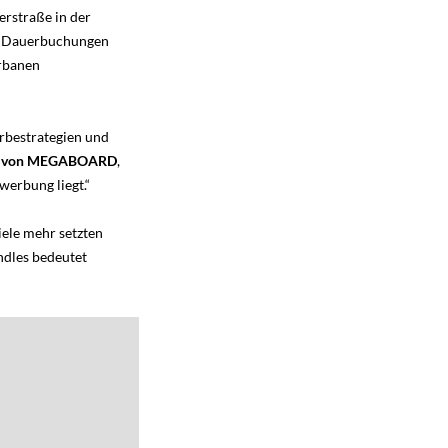
erstraße in der
t. Dauerbuchungen
urbanen
erbestrategien und
vice von MEGABOARD
,
werbung liegt.“
ele mehr setzten
dles bedeutet